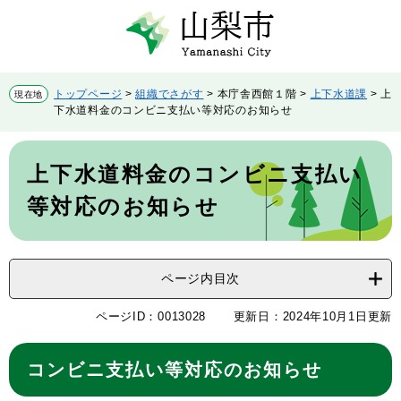
ペ
メ
ー
ニ
ジ
ュ
の
ー
先
を
トップページ
>
組織でさがす
>
本庁舎西館１階
>
上下水道課
>
上
現在地
頭
飛
下水道料金のコンビニ支払い等対応のお知らせ
で
ば
す。
し
本
て
文
上下水道料金のコンビニ支払い
本
文
等対応のお知らせ
へ
ページ内目次
ページID：0013028
更新日：2024年10月1日更新
コンビニ支払い等対応のお知らせ