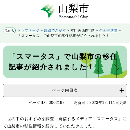
ペ
メ
ー
ニ
ジ
ュ
の
ー
先
を
トップページ
>
組織でさがす
>
本庁舎西館4階
>
企画推進課
>
現在地
頭
飛
「スマータス」で山梨市の移住記事が紹介されました！
で
ば
す。
し
本
て
文
「スマータス」で山梨市の移住
本
文
記事が紹介されました！
へ
ページ内目次
ページID：0002182
更新日：2023年12月11日更新
世の中のおすすめを調査・発信するメディア「スマータス」に
て山梨市の移住情報を紹介していただきました。