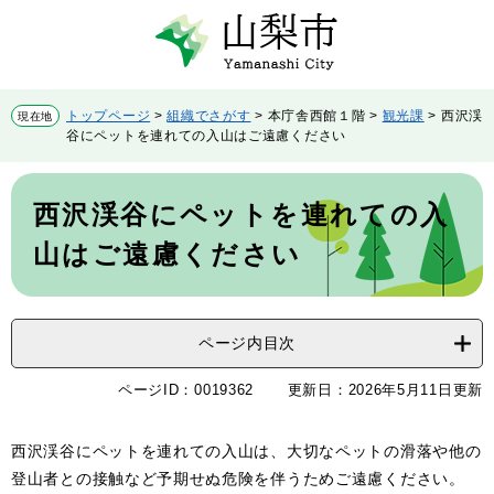
ペ
メ
ー
ニ
ジ
ュ
の
ー
先
を
トップページ
>
組織でさがす
>
本庁舎西館１階
>
観光課
>
西沢渓
現在地
頭
飛
谷にペットを連れての入山はご遠慮ください
で
ば
す。
し
本
て
文
西沢渓谷にペットを連れての入
本
文
山はご遠慮ください
へ
ページ内目次
ページID：0019362
更新日：2026年5月11日更新
西沢渓谷にペットを連れての入山は、大切なペットの滑落や他の
登山者との接触など予期せぬ危険を伴うためご遠慮ください。