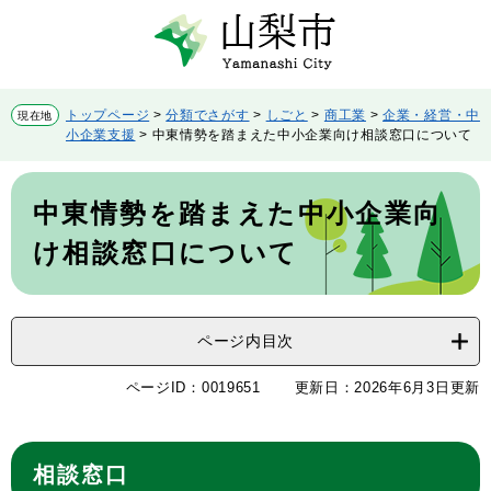
ペ
メ
ー
ニ
ジ
ュ
の
ー
先
を
トップページ
>
分類でさがす
>
しごと
>
商工業
>
企業・経営・中
現在地
頭
飛
小企業支援
>
中東情勢を踏まえた中小企業向け相談窓口について
で
ば
す。
し
本
て
文
中東情勢を踏まえた中小企業向
本
文
け相談窓口について
へ
ページ内目次
ページID：0019651
更新日：2026年6月3日更新
相談窓口