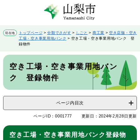
ペ
メ
ー
ニ
ジ
ュ
の
ー
先
を
トップページ
>
分類でさがす
>
しごと
>
商工業
>
空き店舗・空き
現在地
頭
飛
工場・空き事業用地バンク
>
空き工場・空き事業用地バンク 登
で
ば
録物件
す。
し
て
本
本
文
空き工場・空き事業用地バン
文
へ
ク 登録物件
ページ内目次
ページID：0001777
更新日：2024年2月28日更新
空き工場・空き事業用地バンク登録物