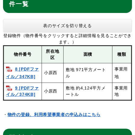
件一覧
表のサイズを切り替える
登録物件（物件番号をクリックすると詳細情報を見ることができ
ます。）
所在地
物件番号
面積
種類
区
8 [PDFファ
事業用
敷地 971平方メート
小原西
ル
イル／347KB]
地
9 [PDFファ
敷地 約4,124平方メ
事業用
小原西
ートル
地
イル／374KB]
・
物件の登録、利用希望事業者の申込みはこちら