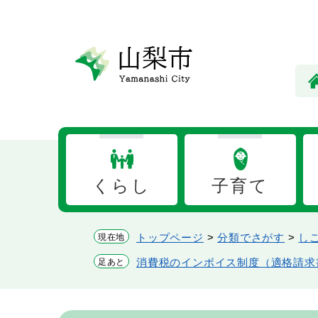
ペ
メ
ー
ニ
ジ
ュ
の
ー
先
を
頭
飛
で
ば
す。
し
て
本
くらし
子育て
文
へ
トップページ
>
分類でさがす
>
し
現在地
消費税のインボイス制度（適格請求
足あと