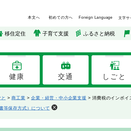
本文へ
初めての方へ
Foreign Language
文字サ
移住定住
子育て支援
ふるさと納税
健康
交通
しごと
ごと
>
商工業
>
企業・経営・中小企業支援
>
消費税のインボイ
書等保存方式）について