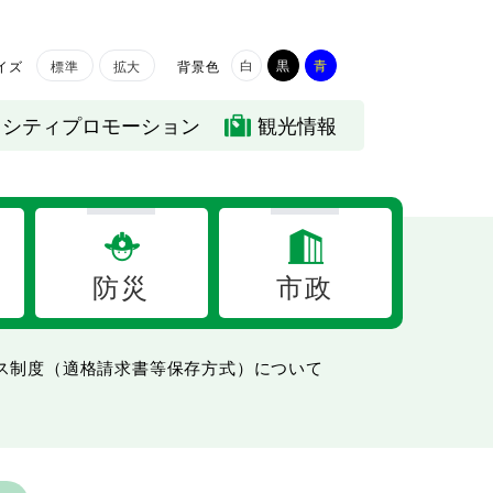
白
黒
青
イズ
背景色
標準
拡大
シティプロモーション
観光情報
防災
市政
ス制度（適格請求書等保存方式）について