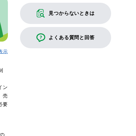
見つからないときは
よくある質問と回答
表示
制
イン
、売
必要
の