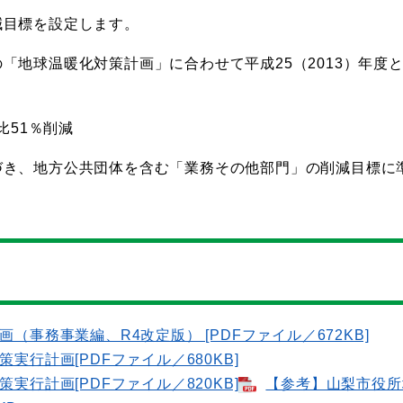
減目標を設定します。
「地球温暖化対策計画」に合わせて平成25（2013）年度
比51％削減
づき、地方公共団体を含む「業務その他部門」の削減目標に
事務事業編、R4改定版） [PDFファイル／672KB]
行計画[PDFファイル／680KB]
行計画[PDFファイル／820KB]
【参考】山梨市役所