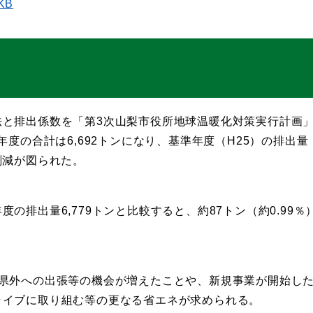
KB
法と排出係数を「第3次山梨市役所地球温暖化対策実行計画
度の合計は6,692トンになり、基準年度（H25）の排出量
の削減が図られた。
排出量6,779トンと比較すると、約87トン（約0.99％
。県外への出張等の機会が増えたことや、新規事業が開始し
ライブに取り組む等の更なる省エネが求められる。