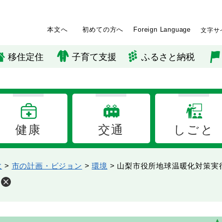
本文へ
初めての方へ
Foreign Language
文字サ
移住定住
子育て支援
ふるさと納税
健康
交通
しごと
政
>
市の計画・ビジョン
>
環境
>
山梨市役所地球温暖化対策実