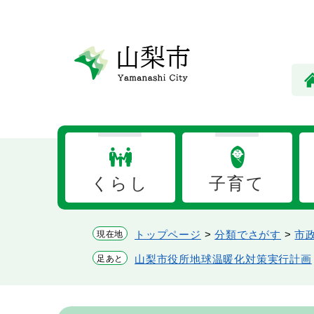
ペ
メ
ー
ニ
ジ
ュ
の
ー
先
を
頭
飛
で
ば
す。
し
て
本
くらし
子育て
文
へ
トップページ
>
分類でさがす
>
市
現在地
山梨市役所地球温暖化対策実行計画
足あと