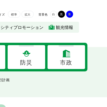
白
黒
青
イズ
背景色
標準
拡大
シティプロモーション
観光情報
防災
市政
行計画