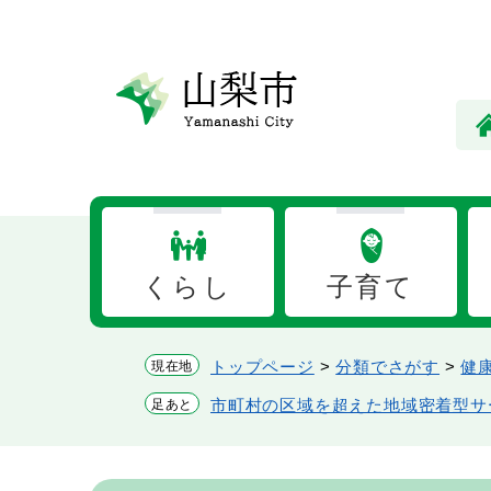
ペ
メ
ー
ニ
ジ
ュ
の
ー
先
を
頭
飛
で
ば
す。
し
て
本
くらし
子育て
文
へ
トップページ
>
分類でさがす
>
健
現在地
市町村の区域を超えた地域密着型サ
足あと