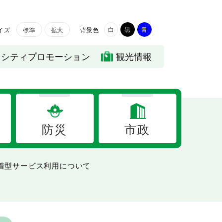
白
黒
青
イズ
背景色
標準
拡大
シティプロモーション
観光情報
防災
市政
着型サービス利用について