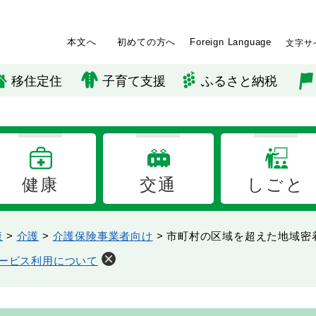
本文へ
初めての方へ
Foreign Language
文字サ
移住定住
子育て支援
ふるさと納税
健康
交通
しごと
康
>
介護
>
介護保険事業者向け
>
市町村の区域を超えた地域密
ービス利用について