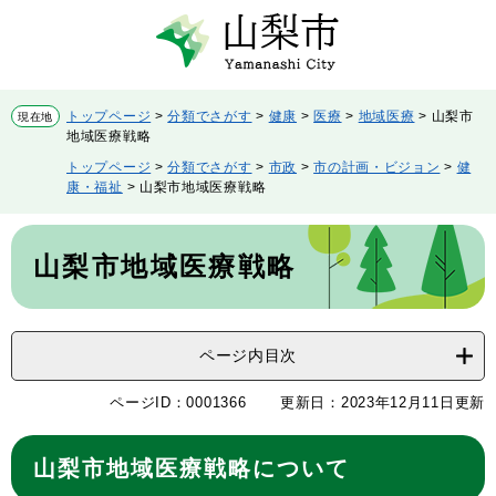
ペ
メ
ー
ニ
ジ
ュ
の
ー
先
を
トップページ
>
分類でさがす
>
健康
>
医療
>
地域医療
>
山梨市
現在地
頭
飛
地域医療戦略
で
ば
トップページ
>
分類でさがす
>
市政
>
市の計画・ビジョン
>
健
す。
し
康・福祉
>
山梨市地域医療戦略
て
本
本
文
文
山梨市地域医療戦略
へ
ページ内目次
ページID：0001366
更新日：2023年12月11日更新
山梨市地域医療戦略について