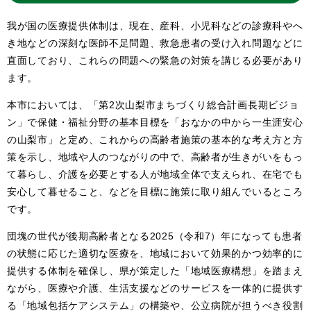
我が国の医療提供体制は、現在、産科、⼩児科などの診療科やへ
き地などの深刻な医師不⾜問題、救急患者の受け⼊れ問題などに
直⾯しており、これらの問題への緊急の対策を講じる必要があり
ます。
本市においては、「第2次⼭梨市まちづくり総合計画⻑期ビジョ
ン」で保健・福祉分野の基本⽬標を「おなかの中から⼀⽣涯安⼼
の⼭梨市」と定め、これからの⾼齢者施策の基本的な考え⽅と⽅
策を⽰し、地域や⼈のつながりの中で、⾼齢者が⽣きがいをもっ
て暮らし、介護を必要とする⼈が地域全体で⽀えられ、在宅でも
安⼼して暮せること、などを⽬標に施策に取り組んでいるところ
です。
団塊の世代が後期⾼齢者となる2025（令和7）年になっても患者
の状態に応じた適切な医療を、地域において効果的かつ効率的に
提供する体制を確保し、県が策定した「地域医療構想」を踏まえ
ながら、医療や介護、⽣活⽀援などのサービスを⼀体的に提供す
る「地域包括ケアシステム」の構築や、公⽴病院が担うべき役割