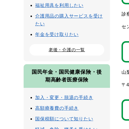
福祉用具を利用したい
診
介護用品の購入サービスを受け
たい
セン
年金を受け取りたい
老後・介護の一覧
国民年金・国民健康保険・後
山
期高齢者医療保険
〒
加入・変更・脱退の手続き
高額療養費の手続き
国保税額について知りたい