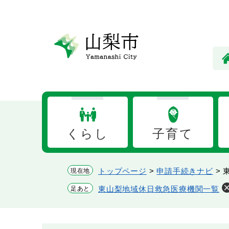
ペ
メ
ー
ニ
ジ
ュ
の
ー
先
を
頭
飛
で
ば
す。
し
て
本
くらし
子育て
文
へ
トップページ
>
申請手続きナビ
>
現在地
東山梨地域休日救急医療機関一覧
足あと