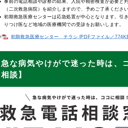
事前の電話相談や診察の結果、入院や精密検査が必要と
（二次救急病院）を紹介しますので、予めご了承くださ
初期救急医療センターは応急処置が中心となります。引
りつけ医など地域の医療機関での受診をお願いします。
※
初期救急医療センター チラシ [PDFファイル／774KB
急な病気やけがで迷った時は、
相談】