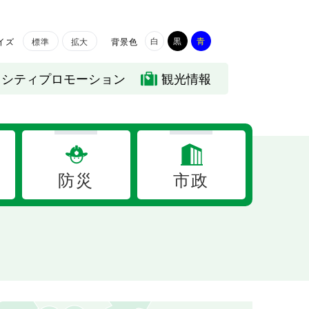
白
黒
青
イズ
背景色
標準
拡大
シティプロモーション
観光情報
防災
市政