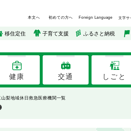
本文へ
初めての方へ
Foreign Language
文字サ
移住定住
子育て支援
ふるさと納税
健康
交通
しごと
東山梨地域休日救急医療機関一覧