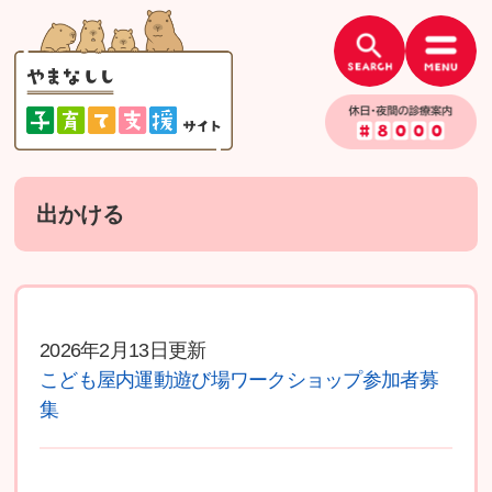
ペ
メ
ー
ニ
ジ
ュ
の
ー
先
を
頭
飛
で
ば
す。
し
本
て
文
出かける
本
文
へ
2026年2月13日更新
こども屋内運動遊び場ワークショップ参加者募
集