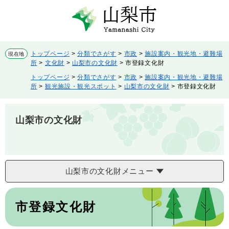
ペ
メ
ー
ニ
ジ
ュ
の
ー
先
を
トップページ
>
分類でさがす
>
市政
>
施設案内・観光地・避難場
現在地
頭
飛
所
>
文化財
>
山梨市の文化財
>
市登録文化財
で
ば
トップページ
>
分類でさがす
>
市政
>
施設案内・観光地・避難場
す。
し
所
>
観光施設・観光スポット
>
山梨市の文化財
>
市登録文化財
て
本
文
山梨市の文化財
へ
山梨市の文化財メニュー
本
文
市登録文化財