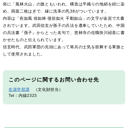
俗に「風林火山」の旗ともいわれ、構造は平織りの地絹を紺に染
め、両面二枚はぎで、縁に洗革の乳38がついています。
内容は「疾如風 徐如林 侵掠如火 不動如山」の文字が金泥で大書
されています。武田信玄が孫子の兵法を遵奉していたため、中国
の兵法書『孫子』からとった名句で、恵林寺の住職快川紹喜に書
かせたものと伝えられています。
信玄時代、武田軍団の先頭にあって将兵の士気を鼓舞する軍旗と
して使用されました。
このページに関するお問い合わせ先
生涯学習課
文化財担当
Tel：内線2323