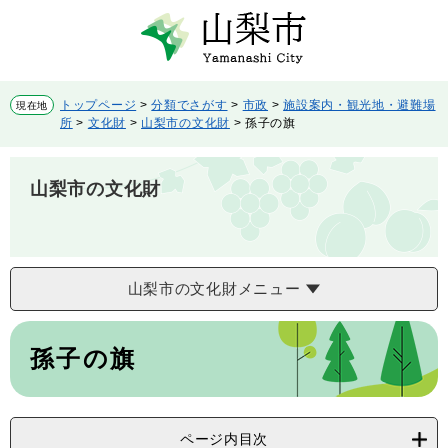
ペ
メ
ー
ニ
ジ
ュ
の
ー
先
を
トップページ
>
分類でさがす
>
市政
>
施設案内・観光地・避難場
現在地
頭
飛
所
>
文化財
>
山梨市の文化財
>
孫子の旗
で
ば
す。
し
て
山梨市の文化財
本
文
へ
山梨市の文化財メニュー
本
文
孫子の旗
ページ内目次