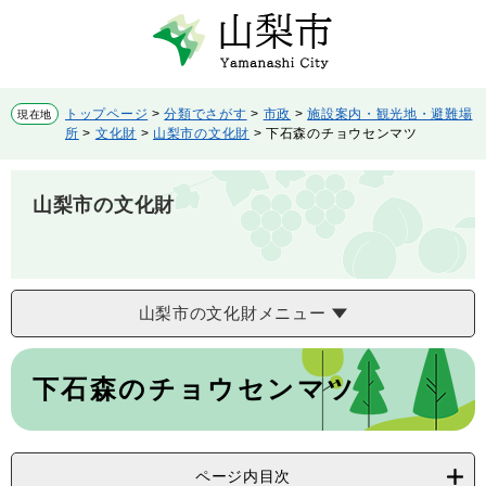
ペ
メ
ー
ニ
ジ
ュ
の
ー
先
を
トップページ
>
分類でさがす
>
市政
>
施設案内・観光地・避難場
現在地
頭
飛
所
>
文化財
>
山梨市の文化財
>
下石森のチョウセンマツ
で
ば
す。
し
て
山梨市の文化財
本
文
へ
山梨市の文化財メニュー
本
文
下石森のチョウセンマツ
ページ内目次