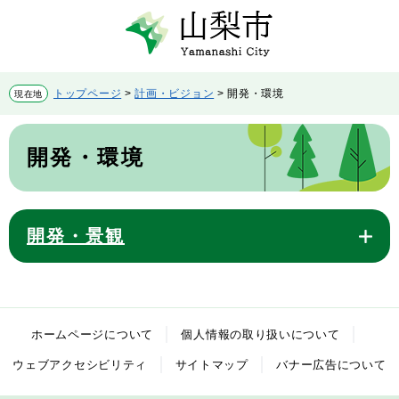
ペ
メ
ー
ニ
ジ
ュ
の
ー
先
を
トップページ
>
計画・ビジョン
>
開発・環境
現在地
頭
飛
で
ば
本
す。
し
文
開発・環境
て
本
文
へ
開発・景観
ホームページについて
個人情報の取り扱いについて
ウェブアクセシビリティ
サイトマップ
バナー広告について