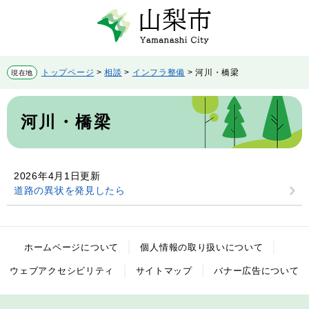
ペ
メ
ー
ニ
ジ
ュ
の
ー
先
を
トップページ
>
相談
>
インフラ整備
>
河川・橋梁
現在地
頭
飛
で
ば
本
す。
し
文
河川・橋梁
て
本
文
へ
2026年4月1日更新
道路の異状を発見したら
ホームページについて
個人情報の取り扱いについて
ウェブアクセシビリティ
サイトマップ
バナー広告について