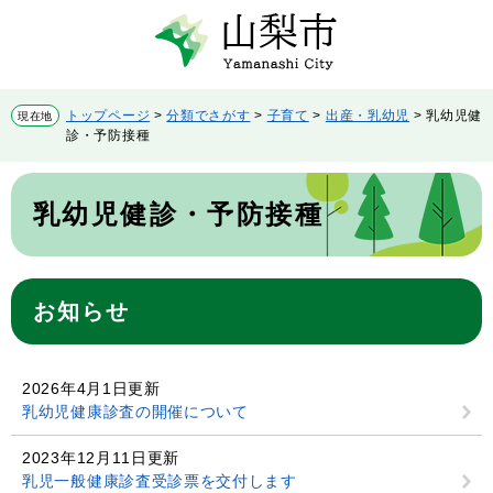
ペ
メ
ー
ニ
ジ
ュ
の
ー
先
を
トップページ
>
分類でさがす
>
子育て
>
出産・乳幼児
>
乳幼児健
現在地
頭
飛
診・予防接種
で
ば
す。
し
本
て
文
乳幼児健診・予防接種
本
文
へ
お知らせ
2026年4月1日更新
乳幼児健康診査の開催について
2023年12月11日更新
乳児一般健康診査受診票を交付します