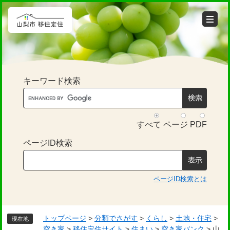
ペ
メ
ー
ニ
ジ
ュ
の
ー
先
を
頭
飛
で
ば
キーワード検索
す。
し
て
本
文
すべて
ページ
PDF
へ
ページID検索
ページID検索とは
トップページ
>
分類でさがす
>
くらし
>
土地・住宅
>
現在地
空き家
>
移住定住サイト
>
住まい
>
空き家バンク
>
山