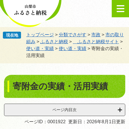
ペ
メ
ー
ニ
ジ
ュ
の
ー
先
を
頭
飛
トップページ
>
分類でさがす
>
市政
>
市の取り
現在地
で
ば
組み
>
ふるさと納税
>
ふるさと納税サイト
>
す。
し
使い道・実績
>
使い道・実績
>
寄附金の実績・
て
活用実績
本
文
へ
本
文
寄附金の実績・活用実績
ページ内目次
ページID：0001922
更新日：2026年8月1日更新