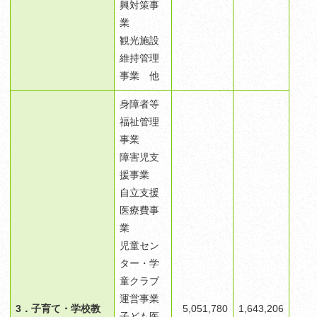
興対策事
業
観光施設
維持管理
事業 他
​身障者等
福祉管理
事業
障害児支
援事業
自立支援
医療費事
業
児童セン
ター・学
童クラブ
運営事業
3．子育て・学校教
5,051,780
1,643,206
子ども医