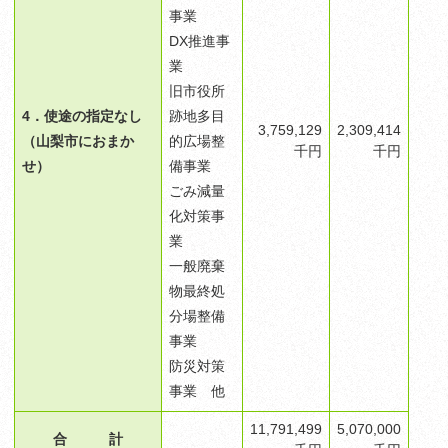
事業
DX推進事
業
旧市役所
4．使途の指定なし
跡地多目
3,759,129
2,309,414
（山梨市におまか
的広場整
千円
千円
せ）
備事業
ごみ減量
化対策事
業
一般廃棄
物最終処
分場整備
事業
防災対策
事業​ 他
11,791,499
5,070,000
合 計