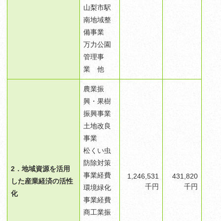
山梨市駅
南地域整
備事業
万力公園
管理事
業 他
​農業振
興・果樹
振興事業
土地改良
事業
松くい虫
防除対策
2．地域資源を活用
事業経費
1,246,531
431,820
した産業経済の活性
千円
千円
環境緑化
化
事業経費
商工業振