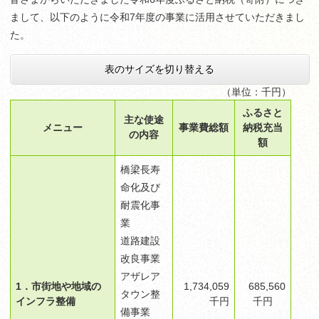
まして、以下のように令和7年度の事業に活用させていただきまし
た。
表のサイズを切り替える
（単位：千円）
ふるさと
主な使途
メニュー
事業費総額
納税充当
の内容
額
​橋梁長寿
命化及び
耐震化事
業
道路建設
改良事業
アザレア
1．市街地や地域の
1,734,059
685,560
タウン整
インフラ整備
千円
千円
備事業