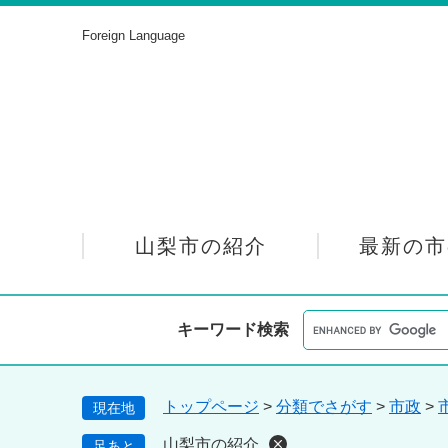
ペ
メ
ー
ニ
Foreign Language
ジ
ュ
の
ー
先
を
頭
飛
で
ば
す。
し
て
本
山梨市の紹介
最新の市
文
へ
キーワード検索
トップページ
>
分類でさがす
>
市政
>
現在地
山梨市の紹介
足あと