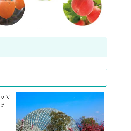
とがで
きま