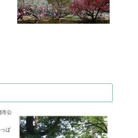
都市公
いっぱ