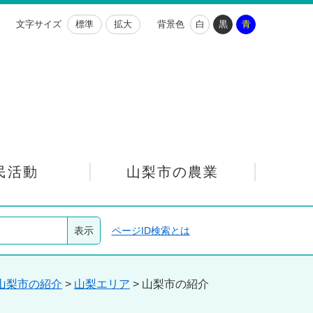
文字サイズ
標準
拡大
背景色
白
黒
青
民活動
山梨市の農業
ページID検索とは
山梨市の紹介
>
山梨エリア
>
山梨市の紹介