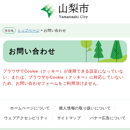
ペ
メ
ー
ニ
ジ
ュ
の
ー
先
を
トップページ
>
お問い合わせ
現在地
頭
飛
で
ば
本
す。
し
文
お問い合わせ
て
本
文
へ
ブラウザでCookie（クッキー）が使用できる設定になっていな
い、または、ブラウザがCookie（クッキー）に対応していない
ため、お問い合わせフォームをご利用頂けません。
ホームページについて
個人情報の取り扱いについて
ウェブアクセシビリティ
サイトマップ
バナー広告について