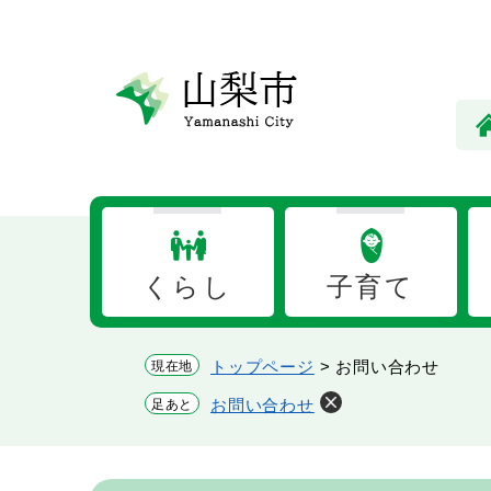
ペ
メ
ー
ニ
ジ
ュ
の
ー
先
を
頭
飛
で
ば
す。
し
て
本
くらし
子育て
文
へ
トップページ
>
お問い合わせ
現在地
お問い合わせ
足あと