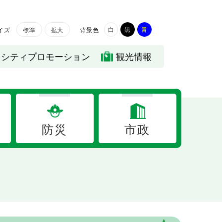
白
黒
青
イズ
背景色
標準
拡大
シティプロモーション
観光情報
防災
市政